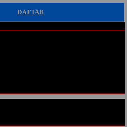
DAFTAR
IT 5000