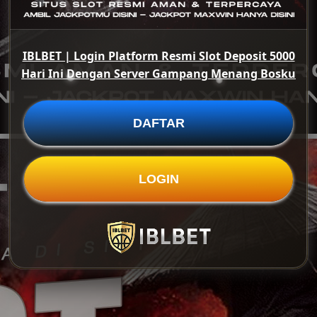
IBLBET | Login Platform Resmi Slot Deposit 5000
Hari Ini Dengan Server Gampang Menang Bosku
DAFTAR
LOGIN