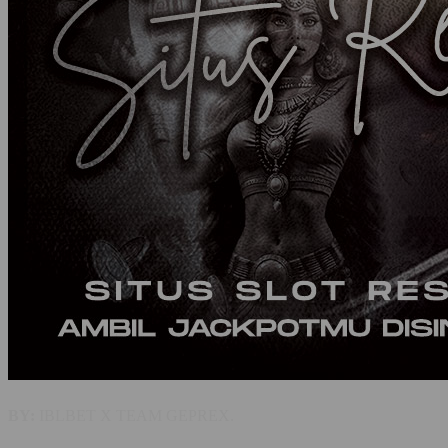
BY:
IBLBET X TEAM GEPREX.