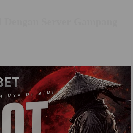
Ini Dengan Server Gampang