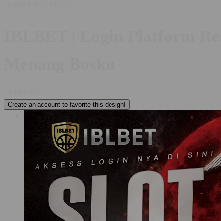
Design ID: 74235272
IBLBET | Login Platform Re
Menang Bosku
I
IDR5,000
Create an account to favorite this design!