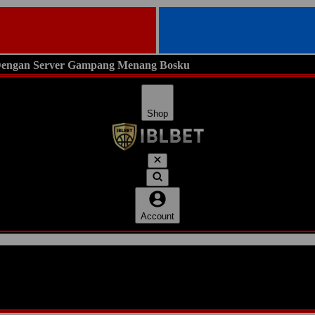
i Dengan Server Gampang Menang Bosku
Shop
Account
BLBET SLOT
IBLBET LINK ALTERNATIF
IBL BET
SLOT DEPOS